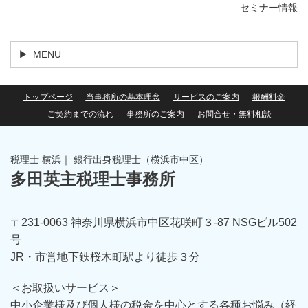
セミナー情報
MENU
トップページ
当事務所の基本理念
サービスのご案内
報酬料金
ご契約までの流れ
事務所のご案内
お問合せ・無料相談
税理士 横浜｜ 銀行出身税理士（横浜市中区）
多田英主税理士事務所
〒231-0063 神奈川県横浜市中区花咲町３-87 NSGビル502
号
JR・市営地下鉄桜木町駅より徒歩３分
＜お取扱いサービス＞
中小企業様及び個人様の税金を中心とする各種お悩み（経